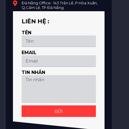
Đà Nẵng Office : 143 Trần Lê, P.Hòa Xuân,
Q.Cẩm Lệ, TP.Đà Nẵng
LIÊN HỆ :
TÊN
EMAIL
TIN NHẮN
GỬI