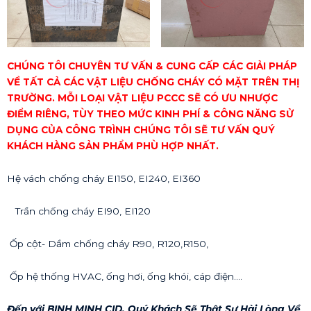
CHÚNG TÔI CHUYÊN TƯ VẤN & CUNG CẤP CÁC GIẢI PHÁP
VỀ TẤT CẢ CÁC VẬT LIỆU CHỐNG CHÁY CÓ MẶT TRÊN THỊ
TRƯỜNG. MỖI LOẠI VẬT LIỆU PCCC SẼ CÓ ƯU NHƯỢC
ĐIỂM RIÊNG, TÙY THEO MỨC KINH PHÍ & CÔNG NĂNG SỬ
DỤNG CỦA CÔNG TRÌNH CHÚNG TÔI SẼ TƯ VẤN QUÝ
KHÁCH HÀNG SẢN PHẨM PHÙ HỢP NHẤT.
Hệ vách chống cháy EI150, EI240, EI360
Trần chống cháy EI90, EI120
Ốp cột- Dầm chống cháy R90, R120,R150,
Ốp hệ thống HVAC, ống hơi, ống khói, cáp điện….
Đến với BINH MINH CID, Quý Khách Sẽ Thật Sự Hài Lòng Về