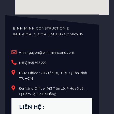
BINH MINH CONSTRUCTION &
INTERIOR DECOR LIMITED COMPANY
vinh.nguyen@binhminhcons.com
(+84) 945 593 222
HCM Office : 22B Tân Trụ, P.15 , Q.Tân Bình ,
TP. HCM
Đà Nẵng Office : 143 Trần Lê, P.Hòa Xuân,
Q.Cẩm Lệ, TP.Đà Nẵng
LIÊN HỆ :