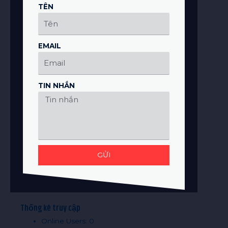
TÊN
EMAIL
TIN NHẮN
GỬI
Thống kê truy cập
Online Users:
0