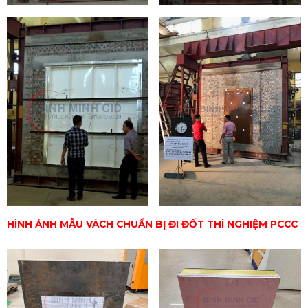
HÌNH ẢNH MẪU VÁCH CHUẨN BỊ ĐI ĐỐT THÍ NGHIỆM PCCC