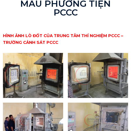
MẪU PHƯƠNG TIỆN
PCCC
HÌNH ẢNH LÒ ĐỐT CỦA TRUNG TÂM THÍ NGHIỆM PCCC –
TRƯỜNG CẢNH SÁT PCCC