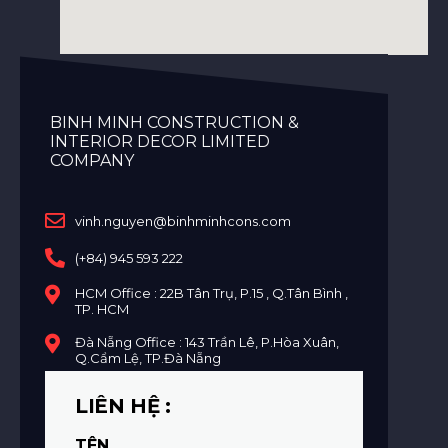
BINH MINH CONSTRUCTION &
INTERIOR DECOR LIMITED
COMPANY
vinh.nguyen@binhminhcons.com
(+84) 945 593 222
HCM Office : 22B Tân Trụ, P.15 , Q.Tân Bình ,
TP. HCM
Đà Nẵng Office : 143 Trần Lê, P.Hòa Xuân,
Q.Cẩm Lệ, TP.Đà Nẵng
LIÊN HỆ :
TÊN