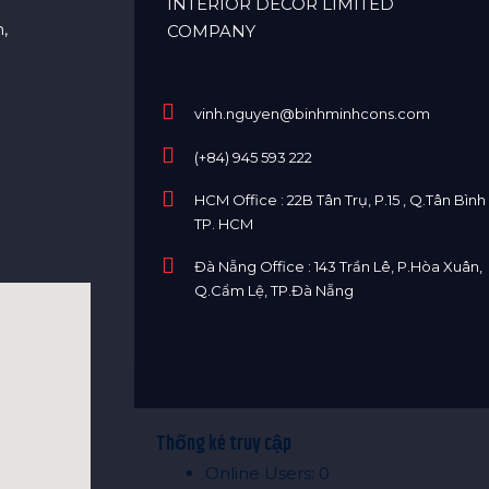
INTERIOR DECOR LIMITED
,
COMPANY
vinh.nguyen@binhminhcons.com
(+84) 945 593 222
HCM Office : 22B Tân Trụ, P.15 , Q.Tân Bình 
TP. HCM
Đà Nẵng Office : 143 Trần Lê, P.Hòa Xuân,
Q.Cẩm Lệ, TP.Đà Nẵng
Thống kê truy cập
Online Users:
0