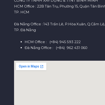
CÔNG TY TNHH XÂY DỰNG & TTNT BÌNH MINH
HCM Office : 22B Tân Trụ, Phường 15, Quận Tân Bình
TP. HCM
Đà Nẵng Office : 143 Trần Lê, P.Hòa Xuân, Q.Cẩm Lệ,
TP. Đà Nẵng
HCM Office : (+84) 945 593 222
Đà Nẵng Office : (+84) 962 431 060