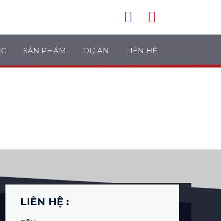
ỤC
SẢN PHẨM
DỰ ÁN
LIÊN HỆ
LIÊN HỆ :