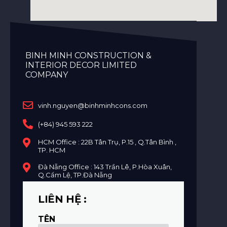
BINH MINH CONSTRUCTION &
INTERIOR DECOR LIMITED
COMPANY
vinh.nguyen@binhminhcons.com
(+84) 945 593 222
HCM Office : 22B Tân Trụ, P.15 , Q.Tân Bình ,
TP. HCM
Đà Nẵng Office : 143 Trần Lê, P.Hòa Xuân,
Q.Cẩm Lệ, TP.Đà Nẵng
LIÊN HỆ :
TÊN