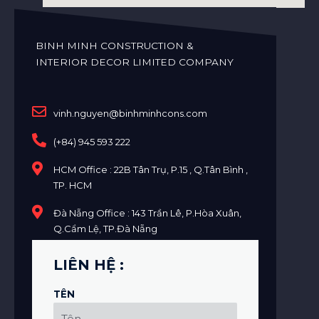
BINH MINH CONSTRUCTION &
INTERIOR DECOR LIMITED COMPANY
vinh.nguyen@binhminhcons.com
(+84) 945 593 222
HCM Office : 22B Tân Trụ, P.15 , Q.Tân Bình ,
TP. HCM
Đà Nẵng Office : 143 Trần Lê, P.Hòa Xuân,
Q.Cẩm Lệ, TP.Đà Nẵng
LIÊN HỆ :
TÊN