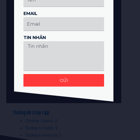
EMAIL
TIN NHẮN
GỬI
Thống kê truy cập
Online Users:
0
Today's Visits:
3
Today's Visitors:
1