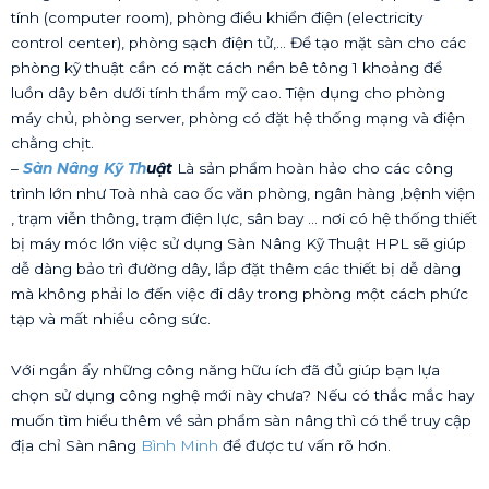
tính (computer room), phòng điều khiển điện (electricity
control center), phòng sạch điện tử,… Để tạo mặt sàn cho các
phòng kỹ thuật cần có mặt cách nền bê tông 1 khoảng để
luồn dây bên dưới tính thẩm mỹ cao. Tiện dụng cho phòng
máy chủ, phòng server, phòng có đặt hệ thống mạng và điện
chằng chịt.
–
Sàn Nâng Kỹ Th
uật
Là sản phẩm hoàn hảo cho các công
trình lớn như Toà nhà cao ốc văn phòng, ngân hàng ,bệnh viện
, trạm viễn thông, trạm điện lực, sân bay … nơi có hệ thống thiết
bị máy móc lớn việc sử dụng Sàn Nâng Kỹ Thuật HPL sẽ giúp
dễ dàng bảo trì đường dây, lắp đặt thêm các thiết bị dễ dàng
mà không phải lo đến việc đi dây trong phòng một cách phức
tạp và mất nhiều công sức.
Với ngần ấy những công năng hữu ích đã đủ giúp bạn lựa
chọn sử dụng công nghệ mới này chưa? Nếu có thắc mắc hay
muốn tìm hiểu thêm về sản phẩm sàn nâng thì có thể truy cập
địa chỉ Sàn nâng
Bình Minh
để được tư vấn rõ hơn.